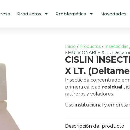
resa
Productos
Problemática
Novedades
Inicio
/
Productos
/
Insecticidas
EMULSIONABLE X LT. (Deltamet
CISLIN INSEC
X LT. (Deltamet
Insecticida
concentrado emu
primera calidad
residual
, 
rastreros y voladores.
Uso institucional y empresari
Descripción del producto