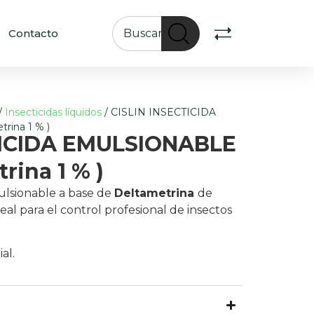
Contacto
/
Insecticidas líquidos
/ CISLIN INSECTICIDA
rina 1 % )
TICIDA EMULSIONABLE
rina 1 % )
lsionable
a base de
Deltametrina
de
ideal para el control profesional de insectos
al.