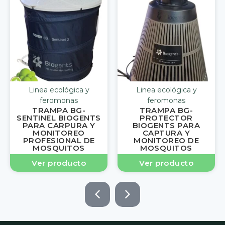
y
Linea ecológica y
Linea ecológica y
feromonas
feromonas
TRAMPA BG-
TRAMPA BG-GAT
NTS
PROTECTOR
BIOGENTS PARA
 Y
BIOGENTS PARA
MONITOREO Y
CAPTURA Y
CAPTURA DE
DE
MONITOREO DE
MOSQUICOS AEDE
MOSQUITOS
AEGYPTI
Ver producto
Ver producto