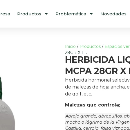
resa
Productos
Problemática
Novedades
Inicio
/
Productos
/
Espacios ve
28GR X LT.
HERBICIDA LI
MCPA 28GR X 
Herbicida hormonal selecti
de malezas de hoja ancha, e
de golf, etc.
Malezas que controla;
Abrojo grande, abrepuños, ab
macho o lágrima de la Virgen,
Castilla, cerraja, falsa viznag