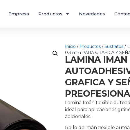
Empresa
Productos
Novedades
Contac
Inicio
/
Productos
/
Sustratos
/ 
0.3 mm PARA GRAFICA Y SE
LAMINA IMAN 
AUTOADHESIV
GRAFICA Y SE
PREOFESIONA
Lamina Imán flexible autoad
ideal para aplicaciones gráf
adicionales.
Rollo de imán flexible autoa